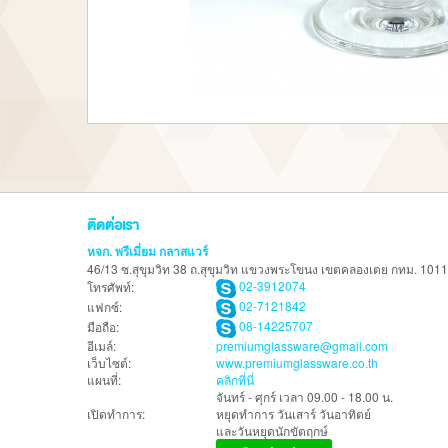
ติดต่อเรา
หจก. พรีเมี่ยม กลาสแวร์
46/13 ซ.สุขุมวิท 38 ถ.สุขุมวิท แขวงพระโขนง เขตคลองเตย กทม. 101
02-3912074
โทรศัพท์:
02-7121842
แฟกซ์:
08-14225707
มือถือ:
อีเมล์:
premiumglassware@gmail.com
เว็บไซต์:
www.premiumglassware.co.th
แผนที่:
คลิกที่นี่
จันทร์ - ศุกร์ เวลา 09.00 - 18.00 น.
เปิดทำการ:
หยุดทำการ วันเสาร์ วันอาทิตย์
และวันหยุดนักขัตฤกษ์