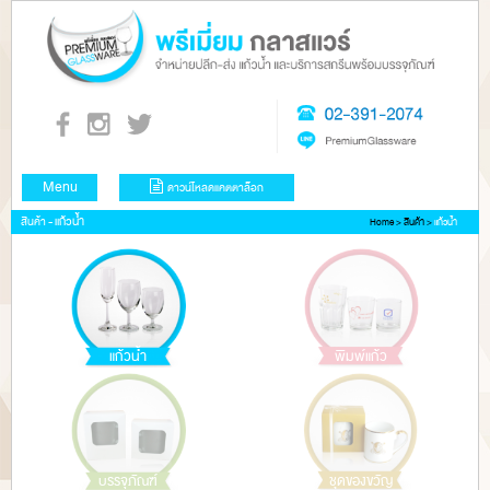
Menu
ดาวน์โหลดแคตตาล็อก
แก้วน้ำ
สินค้า -
Home
>
สินค้า
>
แก้วน้ำ
แก้วน้ำ
พิมพ์แก้ว
บรรจุภัณฑ์
ชุดของขวัญ