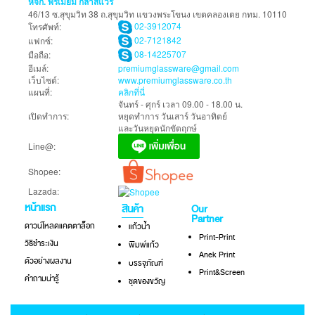
หจก. พรีเมี่ยม กลาสแวร์
46/13 ซ.สุขุมวิท 38 ถ.สุขุมวิท แขวงพระโขนง เขตคลองเตย กทม. 10110
02-3912074
โทรศัพท์:
02-7121842
แฟกซ์:
08-14225707
มือถือ:
อีเมล์:
premiumglassware@gmail.com
เว็บไซต์:
www.premiumglassware.co.th
แผนที่:
คลิกที่นี่
จันทร์ - ศุกร์ เวลา 09.00 - 18.00 น.
เปิดทำการ:
หยุดทำการ วันเสาร์ วันอาทิตย์
และวันหยุดนักขัตฤกษ์
Line@:
Shopee:
Lazada:
หน้าแรก
สินค้า
Our
Partner
ดาวน์โหลดแคตตาล็อก
แก้วน้ำ
Print-Print
วิธีชำระเงิน
พิมพ์แก้ว
Anek Print
ตัวอย่างผลงาน
บรรจุภัณฑ์
Print&Screen
คำถามน่ารู้
ชุดของขวัญ