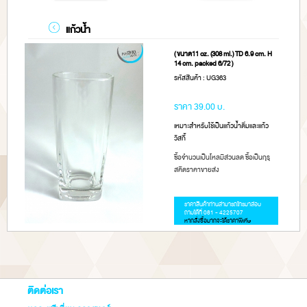
แก้วน้ำ
( ขนาด11 oz. (308 ml.) TD 6.9 cm. H
14 cm. packed 6/72 )
รหัสสินค้า : UG363
ราคา 39.00 บ.
เหมาะสำหรับใช้เป็นแก้วน้ำดื่มและแก้ว
วิสกี้
ซื้อจำนวนเป็นโหลมีส่วนลด ซื้อเป็นกุรุ
สคิดราคาขายส่ง
ราคาสินค้าท่านสามารถโทรมาสอบ
ถามได้ที่ 081 - 4225707
หากสั่งซื้อมากจะได้ราคาพิเศษ
ติดต่อเรา