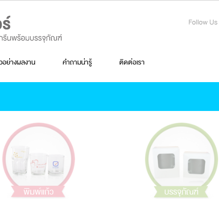
ัวอย่างผลงาน
คำถามน่ารู้
ติดต่อเรา
พิมพ์แก้ว
บรรจุภัณฑ์