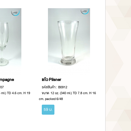
hampagne
แก้ว Pilsner
F07
รหัสสินค้า : B0912
 ml.) TD 4.6 cm. H 19
ขนาด 12 oz. (340 ml.) TD 7.8 cm. H 16
cm. packed 6/48
59 บ.